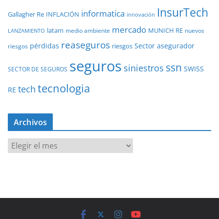
InsurTech
informatica
Gallagher Re
INFLACIÓN
innovación
mercado
latam
MUNICH RE
medio ambiente
nuevos
LANZAMIENTO
reaseguros
pérdidas
Sector asegurador
riesgos
riesgos
seguros
ssn
siniestros
SWISS
SECTOR DE SEGUROS
tecnologia
tech
RE
Archivos
A
r
c
h
i
v
o