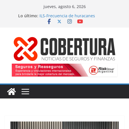
Saltar
jueves, agosto 6, 2026
al
Lo último:
ILS-Frecuencia de huracanes
contenido
Seguro marítimo-Presiones cruzadas
MS Amlin-Compromiso de capacidad
Respaldo a renovaciones
Fitch-Impulso a la innovación