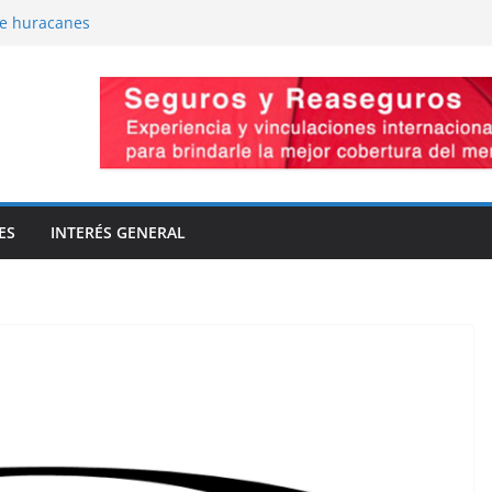
de huracanes
-Presiones cruzadas
omiso de capacidad
vaciones
la innovación
ES
INTERÉS GENERAL