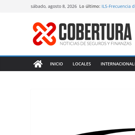
Saltar
Lo último:
ILS-Frecuencia 
sábado, agosto 8, 2026
al
Seguro marítimo
MS Amlin-Compr
contenido
Respaldo a reno
Fitch-Impulso a 
INICIO
LOCALES
INTERNACIONAL