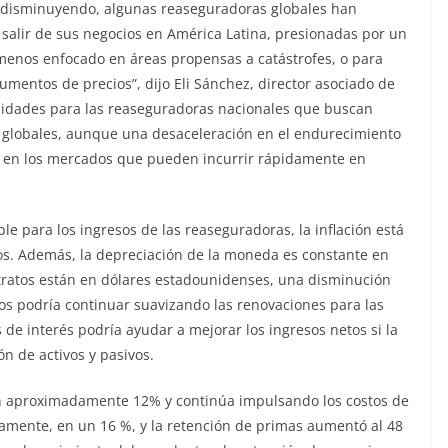
 disminuyendo, algunas reaseguradoras globales han
 salir de sus negocios en América Latina, presionadas por un
 menos enfocado en áreas propensas a catástrofes, o para
aumentos de precios”, dijo Eli Sánchez, director asociado de
nidades para las reaseguradoras nacionales que buscan
s globales, aunque una desaceleración en el endurecimiento
la en los mercados que pueden incurrir rápidamente en
le para los ingresos de las reaseguradoras, la inflación está
tros. Además, la depreciación de la moneda es constante en
ontratos están en dólares estadounidenses, una disminución
tos podría continuar suavizando las renovaciones para las
de interés podría ayudar a mejorar los ingresos netos si la
ón de activos y pasivos.
con aproximadamente 12% y continúa impulsando los costos de
ivamente, en un 16 %, y la retención de primas aumentó al 48