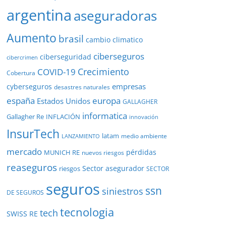
argentina
aseguradoras
Aumento
brasil
cambio climatico
ciberseguros
ciberseguridad
cibercrimen
COVID-19
Crecimiento
Cobertura
empresas
cyberseguros
desastres naturales
europa
españa
Estados Unidos
GALLAGHER
informatica
Gallagher Re
INFLACIÓN
innovación
InsurTech
latam
medio ambiente
LANZAMIENTO
mercado
pérdidas
MUNICH RE
nuevos riesgos
reaseguros
Sector asegurador
riesgos
SECTOR
seguros
ssn
siniestros
DE SEGUROS
tecnologia
tech
SWISS RE