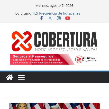
Saltar
viernes, agosto 7, 2026
al
Lo último:
ILS-Frecuencia de huracanes
contenido
Seguro marítimo-Presiones cruzadas
MS Amlin-Compromiso de capacidad
Respaldo a renovaciones
Fitch-Impulso a la innovación