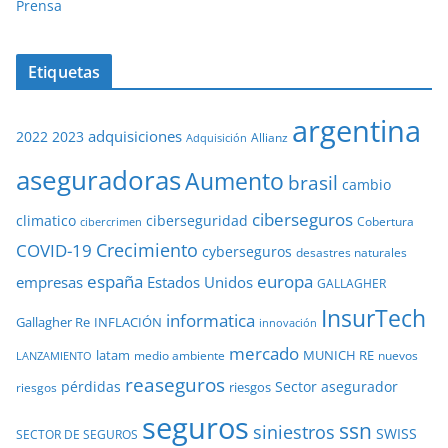
Prensa
Etiquetas
argentina
adquisiciones
2022
2023
Adquisición
Allianz
aseguradoras
Aumento
brasil
cambio
ciberseguros
ciberseguridad
climatico
Cobertura
cibercrimen
COVID-19
Crecimiento
cyberseguros
desastres naturales
europa
españa
empresas
Estados Unidos
GALLAGHER
InsurTech
informatica
Gallagher Re
INFLACIÓN
innovación
mercado
latam
MUNICH RE
medio ambiente
nuevos
LANZAMIENTO
reaseguros
pérdidas
Sector asegurador
riesgos
riesgos
seguros
ssn
siniestros
SWISS
SECTOR DE SEGUROS