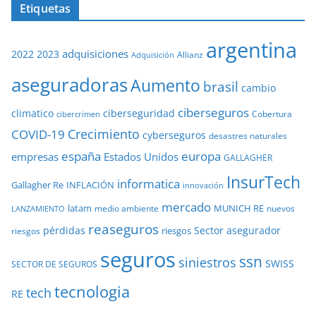
Etiquetas
argentina
adquisiciones
2022
2023
Adquisición
Allianz
aseguradoras
Aumento
brasil
cambio
ciberseguros
ciberseguridad
climatico
Cobertura
cibercrimen
COVID-19
Crecimiento
cyberseguros
desastres naturales
europa
españa
empresas
Estados Unidos
GALLAGHER
InsurTech
informatica
Gallagher Re
INFLACIÓN
innovación
mercado
latam
MUNICH RE
medio ambiente
nuevos
LANZAMIENTO
reaseguros
pérdidas
Sector asegurador
riesgos
riesgos
seguros
ssn
siniestros
SWISS
SECTOR DE SEGUROS
tecnologia
tech
RE