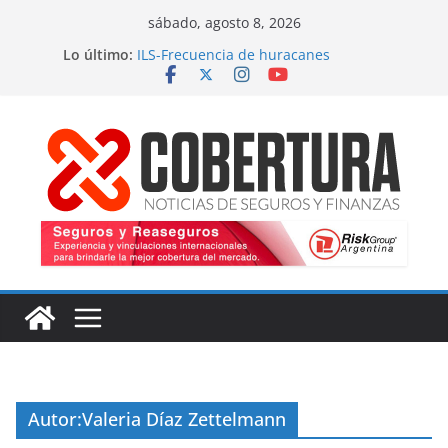
Saltar
sábado, agosto 8, 2026
al
Lo último:
ILS-Frecuencia de huracanes
contenido
Seguro marítimo-Presiones cruzadas
MS Amlin-Compromiso de capacidad
Respaldo a renovaciones
Fitch-Impulso a la innovación
Autor:
Valeria Díaz Zettelmann