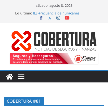
Saltar
sábado, agosto 8, 2026
al
Lo último:
ILS-Frecuencia de huracanes
contenido
Seguro marítimo-Presiones cruzadas
MS Amlin-Compromiso de capacidad
Respaldo a renovaciones
Fitch-Impulso a la innovación
COBERTURA #81