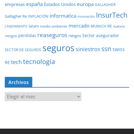
europa
españa
empresas
Estados Unidos
GALLAGHER
InsurTech
informatica
Gallagher Re
INFLACIÓN
innovación
mercado
latam
MUNICH RE
medio ambiente
nuevos
LANZAMIENTO
reaseguros
pérdidas
Sector asegurador
riesgos
riesgos
seguros
ssn
siniestros
SWISS
SECTOR DE SEGUROS
tecnologia
tech
RE
Archivos
A
r
c
h
i
v