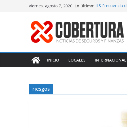
Saltar
Lo último:
ILS-Frecuencia 
viernes, agosto 7, 2026
al
Seguro marítimo
MS Amlin-Compr
contenido
Respaldo a reno
Fitch-Impulso a 
INICIO
LOCALES
INTERNACIONAL
riesgos