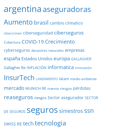
argentina
aseguradoras
Aumento
brasil
cambio climatico
ciberseguros
ciberseguridad
cibercrimen
COVID-19
Crecimiento
Cobertura
empresas
cyberseguros
desastres naturales
europa
españa
Estados Unidos
GALLAGHER
informatica
Gallagher Re
INFLACIÓN
innovación
InsurTech
latam
medio ambiente
LANZAMIENTO
mercado
pérdidas
MUNICH RE
nuevos riesgos
reaseguros
Sector asegurador
riesgos
SECTOR
seguros
ssn
siniestros
DE SEGUROS
tecnologia
tech
SWISS RE