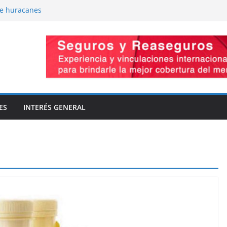
de huracanes
-Presiones cruzadas
omiso de capacidad
vaciones
la innovación
ES
INTERÉS GENERAL