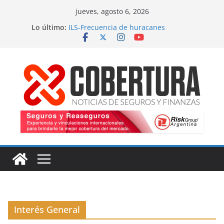
Saltar
jueves, agosto 6, 2026
al
Lo último:
ILS-Frecuencia de huracanes
contenido
Seguro marítimo-Presiones cruzadas
MS Amlin-Compromiso de capacidad
Respaldo a renovaciones
Fitch-Impulso a la innovación
Interés General