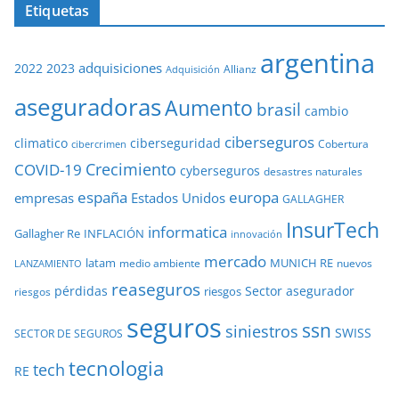
Etiquetas
argentina
adquisiciones
2022
2023
Adquisición
Allianz
aseguradoras
Aumento
brasil
cambio
ciberseguros
ciberseguridad
climatico
Cobertura
cibercrimen
COVID-19
Crecimiento
cyberseguros
desastres naturales
europa
españa
empresas
Estados Unidos
GALLAGHER
InsurTech
informatica
Gallagher Re
INFLACIÓN
innovación
mercado
latam
MUNICH RE
medio ambiente
nuevos
LANZAMIENTO
reaseguros
pérdidas
Sector asegurador
riesgos
riesgos
seguros
ssn
siniestros
SWISS
SECTOR DE SEGUROS
tecnologia
tech
RE