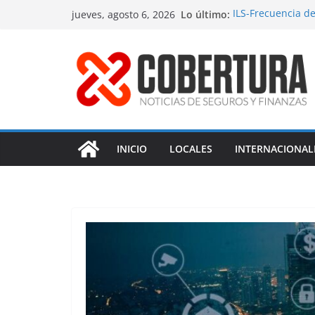
Saltar
Lo último:
ILS-Frecuencia d
jueves, agosto 6, 2026
al
Seguro marítimo-
MS Amlin-Compro
contenido
Respaldo a renov
Fitch-Impulso a l
INICIO
LOCALES
INTERNACIONAL