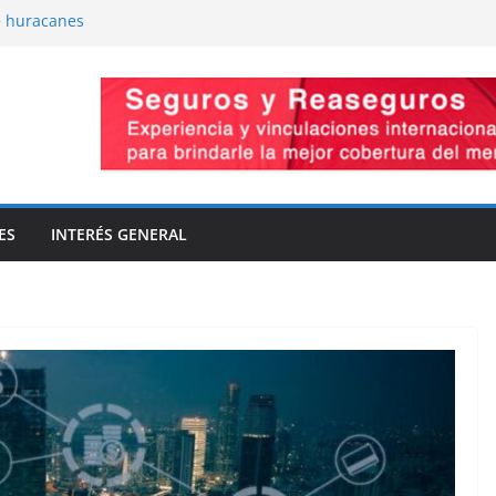
e huracanes
Presiones cruzadas
miso de capacidad
aciones
a innovación
ES
INTERÉS GENERAL