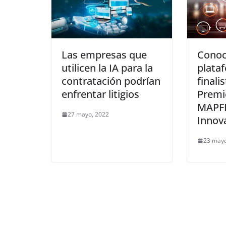
Las empresas que
Conoc
utilicen la IA para la
plata
contratación podrían
finali
enfrentar litigios
Premi
MAPFR
27 mayo, 2022
Innova
23 mayo