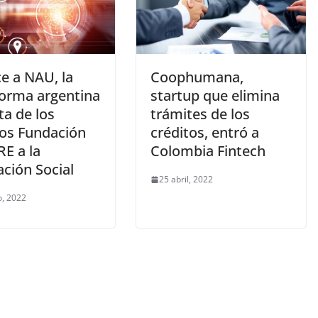
e a NAU, la
Coophumana,
forma argentina
startup que elimina
sta de los
trámites de los
os Fundación
créditos, entró a
E a la
Colombia Fintech
ción Social
25 abril, 2022
, 2022