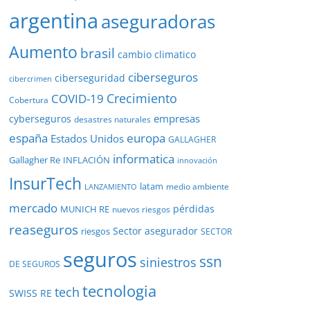
argentina
aseguradoras
Aumento
brasil
cambio climatico
ciberseguros
ciberseguridad
cibercrimen
COVID-19
Crecimiento
Cobertura
empresas
cyberseguros
desastres naturales
europa
españa
Estados Unidos
GALLAGHER
informatica
Gallagher Re
INFLACIÓN
innovación
InsurTech
latam
medio ambiente
LANZAMIENTO
mercado
pérdidas
MUNICH RE
nuevos riesgos
reaseguros
Sector asegurador
riesgos
SECTOR
seguros
ssn
siniestros
DE SEGUROS
tecnologia
tech
SWISS RE