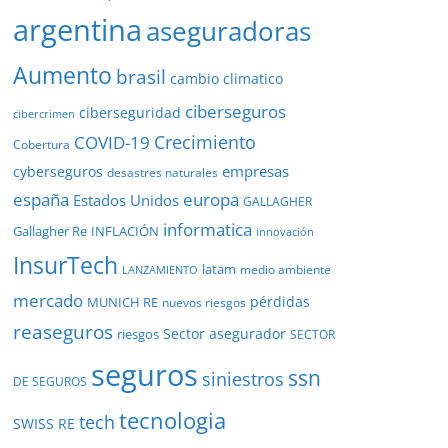
argentina
aseguradoras
Aumento
brasil
cambio climatico
ciberseguros
ciberseguridad
cibercrimen
COVID-19
Crecimiento
Cobertura
empresas
cyberseguros
desastres naturales
europa
españa
Estados Unidos
GALLAGHER
informatica
Gallagher Re
INFLACIÓN
innovación
InsurTech
latam
medio ambiente
LANZAMIENTO
mercado
pérdidas
MUNICH RE
nuevos riesgos
reaseguros
Sector asegurador
riesgos
SECTOR
seguros
ssn
siniestros
DE SEGUROS
tecnologia
tech
SWISS RE