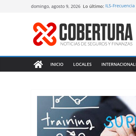
Saltar
Lo último:
ILS-Frecuencia
domingo, agosto 9, 2026
al
Seguro maríti
MS Amlin-Comp
contenido
Respaldo a re
Fitch-Impulso 
INICIO
LOCALES
INTERNACIONAL