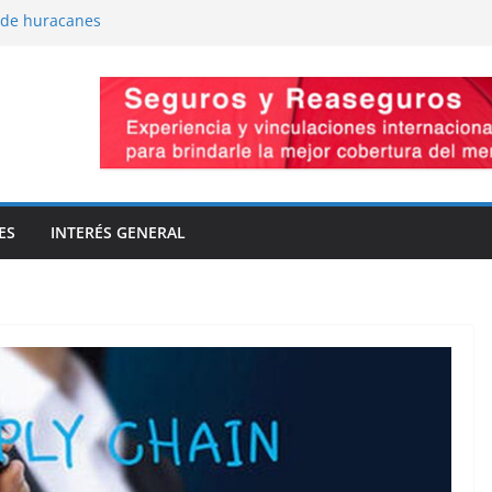
 de huracanes
mo-Presiones cruzadas
romiso de capacidad
novaciones
a la innovación
ES
INTERÉS GENERAL