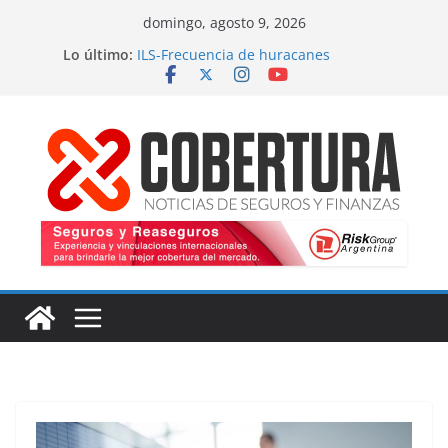
Saltar
domingo, agosto 9, 2026
al
Lo último:
ILS-Frecuencia de huracanes
contenido
Seguro marítimo-Presiones cruzadas
MS Amlin-Compromiso de capacidad
Respaldo a renovaciones
Fitch-Impulso a la innovación