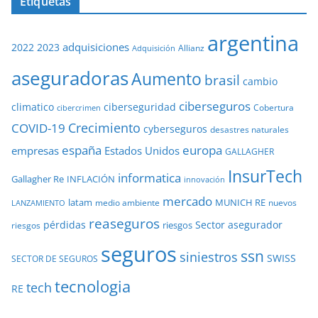
Etiquetas
argentina
adquisiciones
2022
2023
Adquisición
Allianz
aseguradoras
Aumento
brasil
cambio
ciberseguros
ciberseguridad
climatico
Cobertura
cibercrimen
COVID-19
Crecimiento
cyberseguros
desastres naturales
europa
españa
empresas
Estados Unidos
GALLAGHER
InsurTech
informatica
Gallagher Re
INFLACIÓN
innovación
mercado
latam
MUNICH RE
medio ambiente
nuevos
LANZAMIENTO
reaseguros
pérdidas
Sector asegurador
riesgos
riesgos
seguros
ssn
siniestros
SWISS
SECTOR DE SEGUROS
tecnologia
tech
RE