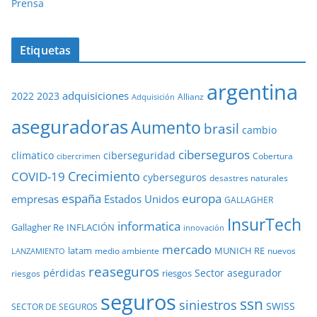
Prensa
Etiquetas
argentina
adquisiciones
2022
2023
Adquisición
Allianz
aseguradoras
Aumento
brasil
cambio
ciberseguros
ciberseguridad
climatico
Cobertura
cibercrimen
COVID-19
Crecimiento
cyberseguros
desastres naturales
europa
españa
empresas
Estados Unidos
GALLAGHER
InsurTech
informatica
Gallagher Re
INFLACIÓN
innovación
mercado
latam
MUNICH RE
medio ambiente
nuevos
LANZAMIENTO
reaseguros
pérdidas
Sector asegurador
riesgos
riesgos
seguros
ssn
siniestros
SWISS
SECTOR DE SEGUROS