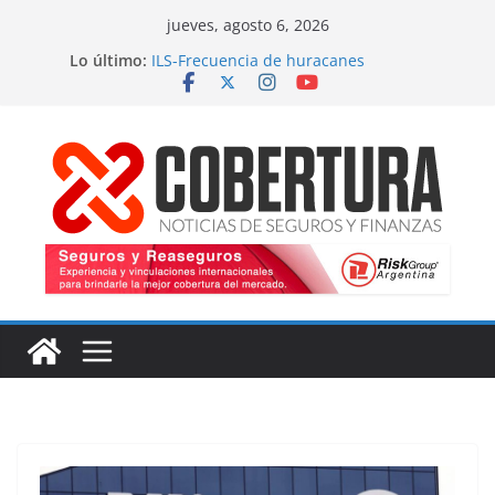
Saltar
jueves, agosto 6, 2026
al
Lo último:
ILS-Frecuencia de huracanes
contenido
Seguro marítimo-Presiones cruzadas
MS Amlin-Compromiso de capacidad
Respaldo a renovaciones
Fitch-Impulso a la innovación