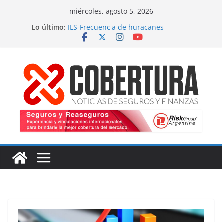
Saltar
miércoles, agosto 5, 2026
al
Lo último:
ILS-Frecuencia de huracanes
contenido
Seguro marítimo-Presiones cruzadas
MS Amlin-Compromiso de capacidad
Respaldo a renovaciones
Fitch-Impulso a la innovación