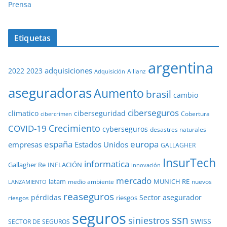
Prensa
Etiquetas
argentina
adquisiciones
2022
2023
Adquisición
Allianz
aseguradoras
Aumento
brasil
cambio
ciberseguros
ciberseguridad
climatico
Cobertura
cibercrimen
COVID-19
Crecimiento
cyberseguros
desastres naturales
europa
españa
empresas
Estados Unidos
GALLAGHER
InsurTech
informatica
Gallagher Re
INFLACIÓN
innovación
mercado
latam
MUNICH RE
medio ambiente
nuevos
LANZAMIENTO
reaseguros
pérdidas
Sector asegurador
riesgos
riesgos
seguros
ssn
siniestros
SWISS
SECTOR DE SEGUROS