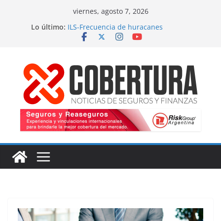
Saltar
viernes, agosto 7, 2026
al
Lo último:
ILS-Frecuencia de huracanes
contenido
Seguro marítimo-Presiones cruzadas
MS Amlin-Compromiso de capacidad
Respaldo a renovaciones
Fitch-Impulso a la innovación