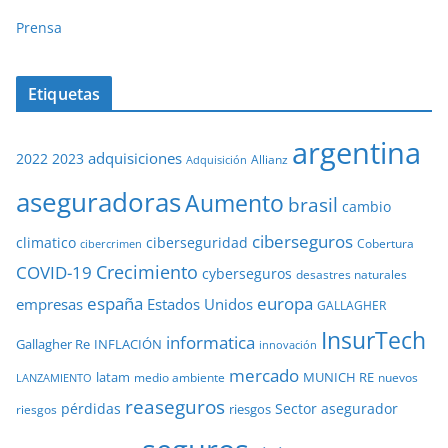
Prensa
Etiquetas
argentina
adquisiciones
2022
2023
Adquisición
Allianz
aseguradoras
Aumento
brasil
cambio
ciberseguros
ciberseguridad
climatico
Cobertura
cibercrimen
COVID-19
Crecimiento
cyberseguros
desastres naturales
europa
españa
empresas
Estados Unidos
GALLAGHER
InsurTech
informatica
Gallagher Re
INFLACIÓN
innovación
mercado
latam
MUNICH RE
medio ambiente
nuevos
LANZAMIENTO
reaseguros
pérdidas
Sector asegurador
riesgos
riesgos