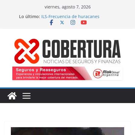
Saltar
viernes, agosto 7, 2026
al
Lo último:
ILS-Frecuencia de huracanes
contenido
Seguro marítimo-Presiones cruzadas
MS Amlin-Compromiso de capacidad
Respaldo a renovaciones
Fitch-Impulso a la innovación