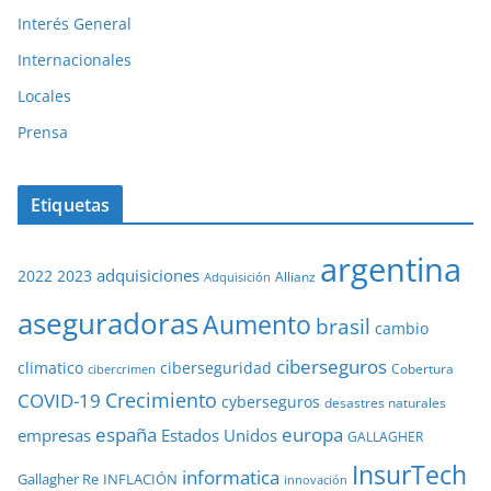
Interés General
Internacionales
Locales
Prensa
Etiquetas
argentina
adquisiciones
2022
2023
Adquisición
Allianz
aseguradoras
Aumento
brasil
cambio
ciberseguros
ciberseguridad
climatico
Cobertura
cibercrimen
COVID-19
Crecimiento
cyberseguros
desastres naturales
europa
españa
empresas
Estados Unidos
GALLAGHER
InsurTech
informatica
Gallagher Re
INFLACIÓN
innovación