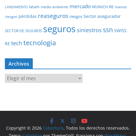
mercado
latam
MUNICH RE
medio ambiente
nuevos
LANZAMIENTO
reaseguros
pérdidas
Sector asegurador
riesgos
riesgos
seguros
ssn
siniestros
SWISS
SECTOR DE SEGUROS
tecnologia
tech
RE
Archivos
A
r
c
h
i
v
o
Copyright © 2026
Cobertura
. Todos los derechos reservados.
s
Tema:
ColorMag
por ThemeGrill. Funciona con
WordPress
.