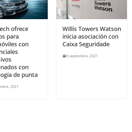
tech ofrece
Willis Towers Watson
os para
inicia asociación con
óviles con
Caixa Seguridade
nciales
8 septiembre, 2021
sivos
nados con
logía de punta
embre, 2021