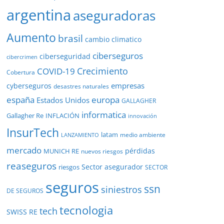
argentina
aseguradoras
Aumento
brasil
cambio climatico
ciberseguros
ciberseguridad
cibercrimen
COVID-19
Crecimiento
Cobertura
empresas
cyberseguros
desastres naturales
europa
españa
Estados Unidos
GALLAGHER
informatica
Gallagher Re
INFLACIÓN
innovación
InsurTech
latam
medio ambiente
LANZAMIENTO
mercado
pérdidas
MUNICH RE
nuevos riesgos
reaseguros
Sector asegurador
riesgos
SECTOR
seguros
ssn
siniestros
DE SEGUROS
tecnologia
tech
SWISS RE