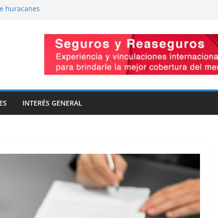
de huracanes
-Presiones cruzadas
omiso de capacidad
vaciones
la innovación
ES
INTERÉS GENERAL