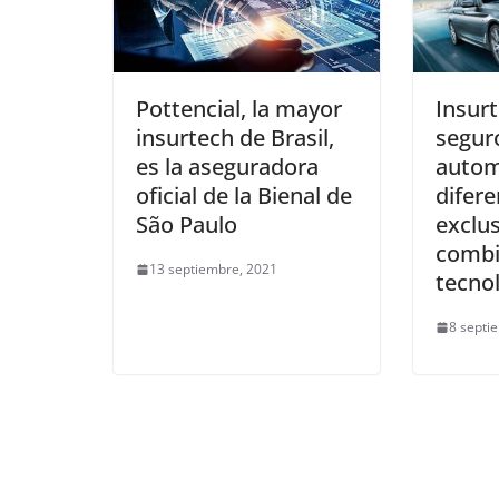
Pottencial, la mayor
Insur
insurtech de Brasil,
segur
es la aseguradora
autom
oficial de la Bienal de
difere
São Paulo
exclu
combi
13 septiembre, 2021
tecno
8 septi