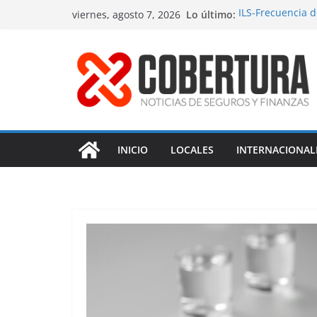
Saltar
Lo último:
ILS-Frecuencia 
viernes, agosto 7, 2026
al
Seguro marítimo
MS Amlin-Compr
contenido
Respaldo a reno
Fitch-Impulso a 
INICIO
LOCALES
INTERNACIONAL