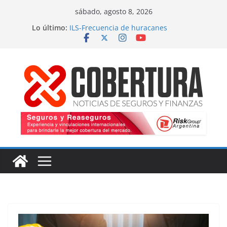
Saltar
sábado, agosto 8, 2026
al
Lo último:
ILS-Frecuencia de huracanes
contenido
Seguro marítimo-Presiones cruzadas
MS Amlin-Compromiso de capacidad
Respaldo a renovaciones
Fitch-Impulso a la innovación