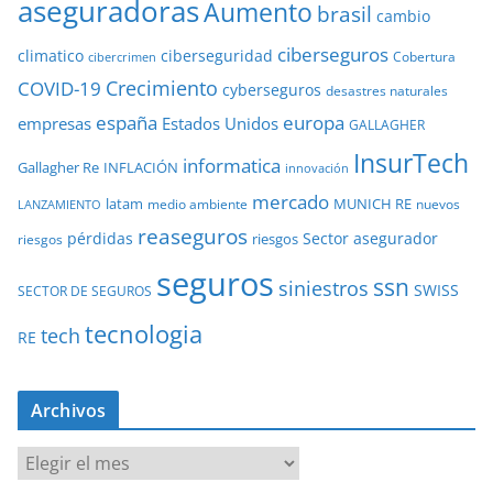
aseguradoras
Aumento
brasil
cambio
ciberseguros
ciberseguridad
climatico
Cobertura
cibercrimen
COVID-19
Crecimiento
cyberseguros
desastres naturales
europa
españa
empresas
Estados Unidos
GALLAGHER
InsurTech
informatica
Gallagher Re
INFLACIÓN
innovación
mercado
latam
MUNICH RE
medio ambiente
nuevos
LANZAMIENTO
reaseguros
pérdidas
Sector asegurador
riesgos
riesgos
seguros
ssn
siniestros
SWISS
SECTOR DE SEGUROS
tecnologia
tech
RE
Archivos
A
r