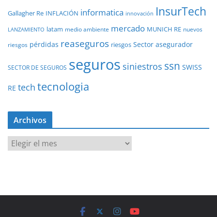
InsurTech
informatica
Gallagher Re
INFLACIÓN
innovación
mercado
latam
MUNICH RE
medio ambiente
nuevos
LANZAMIENTO
reaseguros
pérdidas
Sector asegurador
riesgos
riesgos
seguros
ssn
siniestros
SWISS
SECTOR DE SEGUROS
tecnologia
tech
RE
Archivos
A
r
c
h
i
v
o