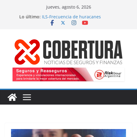
Saltar
jueves, agosto 6, 2026
al
Lo último:
ILS-Frecuencia de huracanes
contenido
Seguro marítimo-Presiones cruzadas
MS Amlin-Compromiso de capacidad
Respaldo a renovaciones
Fitch-Impulso a la innovación