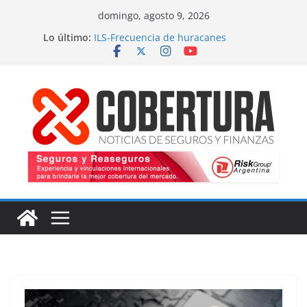
Saltar
domingo, agosto 9, 2026
al
Lo último:
ILS-Frecuencia de huracanes
contenido
Seguro marítimo-Presiones cruzadas
MS Amlin-Compromiso de capacidad
Respaldo a renovaciones
Fitch-Impulso a la innovación