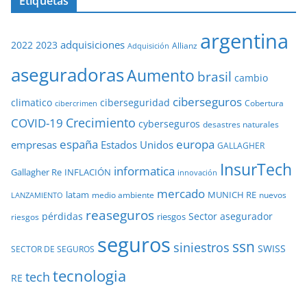
Etiquetas
argentina
adquisiciones
2022
2023
Adquisición
Allianz
aseguradoras
Aumento
brasil
cambio
ciberseguros
ciberseguridad
climatico
Cobertura
cibercrimen
COVID-19
Crecimiento
cyberseguros
desastres naturales
europa
españa
empresas
Estados Unidos
GALLAGHER
InsurTech
informatica
Gallagher Re
INFLACIÓN
innovación
mercado
latam
MUNICH RE
medio ambiente
nuevos
LANZAMIENTO
reaseguros
pérdidas
Sector asegurador
riesgos
riesgos
seguros
ssn
siniestros
SWISS
SECTOR DE SEGUROS
tecnologia
tech
RE