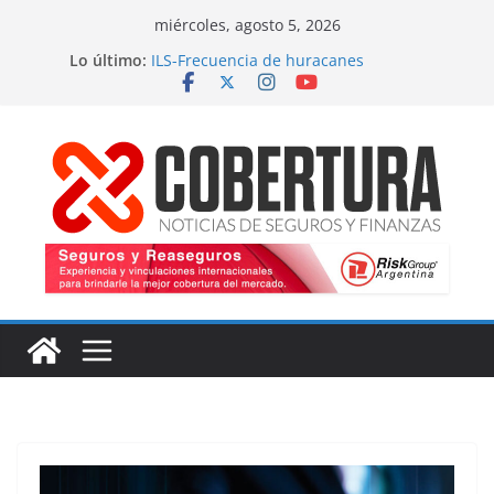
Saltar
miércoles, agosto 5, 2026
al
Lo último:
ILS-Frecuencia de huracanes
contenido
Seguro marítimo-Presiones cruzadas
MS Amlin-Compromiso de capacidad
Respaldo a renovaciones
Fitch-Impulso a la innovación