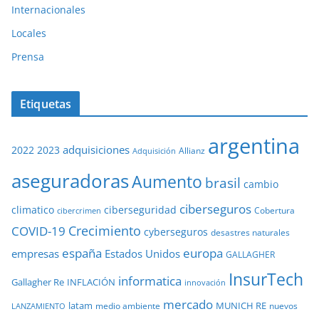
Internacionales
Locales
Prensa
Etiquetas
argentina
adquisiciones
2022
2023
Adquisición
Allianz
aseguradoras
Aumento
brasil
cambio
ciberseguros
ciberseguridad
climatico
Cobertura
cibercrimen
COVID-19
Crecimiento
cyberseguros
desastres naturales
europa
españa
empresas
Estados Unidos
GALLAGHER
InsurTech
informatica
Gallagher Re
INFLACIÓN
innovación
mercado
latam
MUNICH RE
medio ambiente
nuevos
LANZAMIENTO