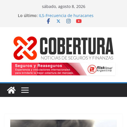
Saltar
sábado, agosto 8, 2026
al
Lo último:
ILS-Frecuencia de huracanes
contenido
Seguro marítimo-Presiones cruzadas
MS Amlin-Compromiso de capacidad
Respaldo a renovaciones
Fitch-Impulso a la innovación