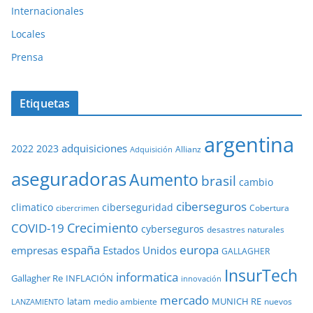
Internacionales
Locales
Prensa
Etiquetas
argentina
adquisiciones
2022
2023
Adquisición
Allianz
aseguradoras
Aumento
brasil
cambio
ciberseguros
ciberseguridad
climatico
Cobertura
cibercrimen
COVID-19
Crecimiento
cyberseguros
desastres naturales
europa
españa
empresas
Estados Unidos
GALLAGHER
InsurTech
informatica
Gallagher Re
INFLACIÓN
innovación
mercado
latam
MUNICH RE
medio ambiente
nuevos
LANZAMIENTO