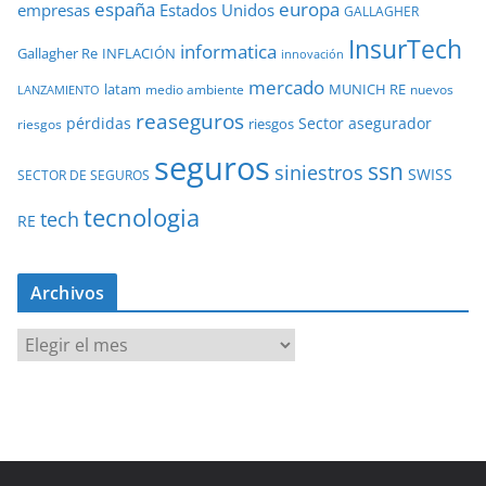
europa
españa
empresas
Estados Unidos
GALLAGHER
InsurTech
informatica
Gallagher Re
INFLACIÓN
innovación
mercado
latam
MUNICH RE
medio ambiente
nuevos
LANZAMIENTO
reaseguros
pérdidas
Sector asegurador
riesgos
riesgos
seguros
ssn
siniestros
SWISS
SECTOR DE SEGUROS
tecnologia
tech
RE
Archivos
A
r
c
h
i
v