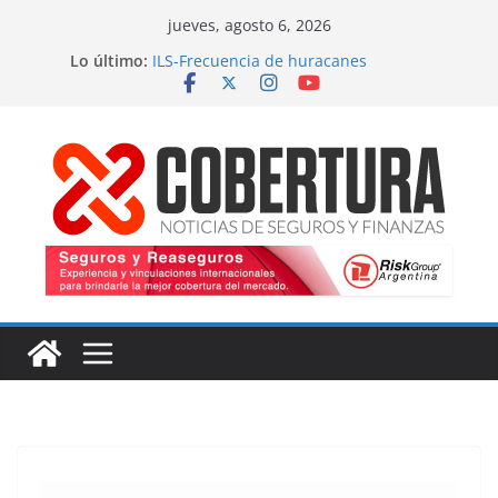
Saltar
jueves, agosto 6, 2026
al
Lo último:
ILS-Frecuencia de huracanes
contenido
Seguro marítimo-Presiones cruzadas
MS Amlin-Compromiso de capacidad
Respaldo a renovaciones
Fitch-Impulso a la innovación