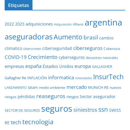
Etiquetas
argentina
adquisiciones
2022
2023
Adquisición
Allianz
aseguradoras
Aumento
brasil
cambio
ciberseguros
ciberseguridad
climatico
Cobertura
cibercrimen
COVID-19
Crecimiento
cyberseguros
desastres naturales
europa
españa
empresas
Estados Unidos
GALLAGHER
InsurTech
informatica
Gallagher Re
INFLACIÓN
innovación
mercado
latam
MUNICH RE
medio ambiente
nuevos
LANZAMIENTO
reaseguros
pérdidas
Sector asegurador
riesgos
riesgos
seguros
ssn
siniestros
SWISS
SECTOR DE SEGUROS
tecnologia
tech
RE