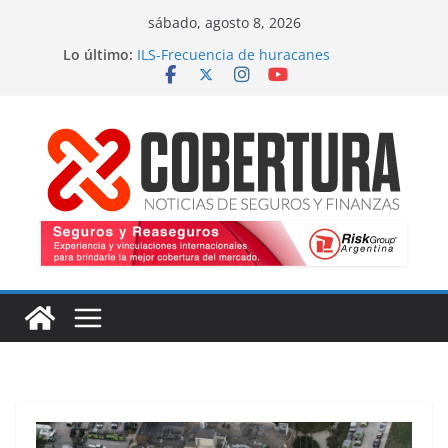
Saltar
sábado, agosto 8, 2026
al
Lo último:
ILS-Frecuencia de huracanes
contenido
Seguro marítimo-Presiones cruzadas
MS Amlin-Compromiso de capacidad
Respaldo a renovaciones
Fitch-Impulso a la innovación