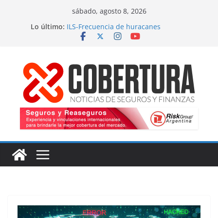
Saltar
sábado, agosto 8, 2026
al
Lo último:
ILS-Frecuencia de huracanes
contenido
Seguro marítimo-Presiones cruzadas
MS Amlin-Compromiso de capacidad
Respaldo a renovaciones
Fitch-Impulso a la innovación