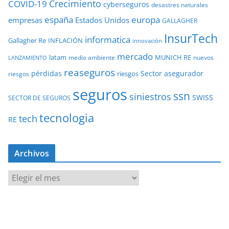
COVID-19
Crecimiento
cyberseguros
desastres naturales
europa
españa
empresas
Estados Unidos
GALLAGHER
InsurTech
informatica
Gallagher Re
INFLACIÓN
innovación
mercado
latam
MUNICH RE
medio ambiente
nuevos
LANZAMIENTO
reaseguros
pérdidas
Sector asegurador
riesgos
riesgos
seguros
ssn
siniestros
SWISS
SECTOR DE SEGUROS
tecnologia
tech
RE
Archivos
A
r
c
h
i