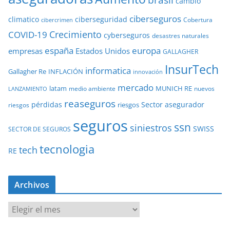
brasil
cambio
ciberseguros
ciberseguridad
climatico
Cobertura
cibercrimen
COVID-19
Crecimiento
cyberseguros
desastres naturales
europa
españa
empresas
Estados Unidos
GALLAGHER
InsurTech
informatica
Gallagher Re
INFLACIÓN
innovación
mercado
latam
MUNICH RE
medio ambiente
nuevos
LANZAMIENTO
reaseguros
pérdidas
Sector asegurador
riesgos
riesgos
seguros
ssn
siniestros
SWISS
SECTOR DE SEGUROS
tecnologia
tech
RE
Archivos
A
r