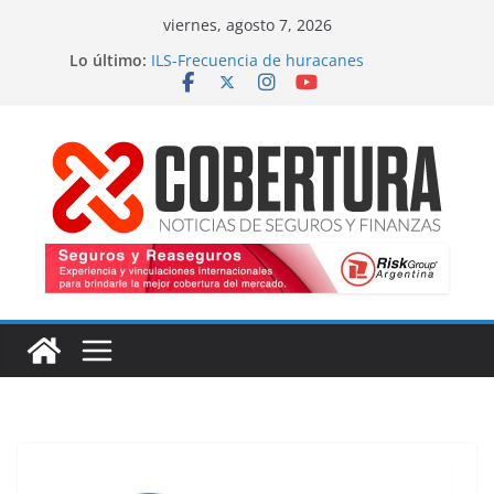
Saltar
viernes, agosto 7, 2026
al
Lo último:
ILS-Frecuencia de huracanes
contenido
Seguro marítimo-Presiones cruzadas
MS Amlin-Compromiso de capacidad
Respaldo a renovaciones
Fitch-Impulso a la innovación