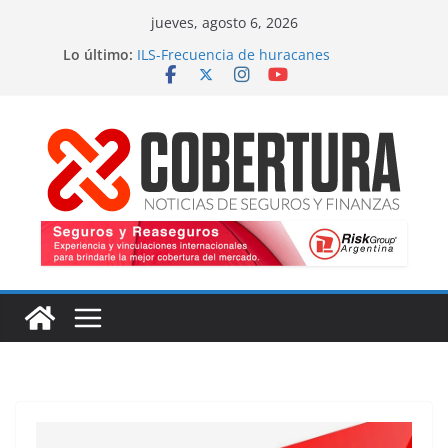
Saltar
jueves, agosto 6, 2026
al
Lo último:
ILS-Frecuencia de huracanes
contenido
Seguro marítimo-Presiones cruzadas
MS Amlin-Compromiso de capacidad
Respaldo a renovaciones
Fitch-Impulso a la innovación