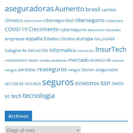
aseguradoras
Aumento
brasil
cambio
ciberseguros
ciberseguridad
climatico
Cobertura
cibercrimen
COVID-19
Crecimiento
cyberseguros
desastres naturales
europa
españa
empresas
Estados Unidos
GALLAGHER
InsurTech
informatica
Gallagher Re
INFLACIÓN
innovación
mercado
latam
MUNICH RE
medio ambiente
nuevos
LANZAMIENTO
reaseguros
pérdidas
Sector asegurador
riesgos
riesgos
seguros
ssn
siniestros
SWISS
SECTOR DE SEGUROS
tecnologia
tech
RE
Archivos
A