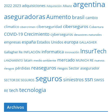
argentina
adquisiciones
2022
2023
Adquisición
Allianz
aseguradoras
Aumento
brasil
cambio
ciberseguros
ciberseguridad
climatico
Cobertura
cibercrimen
COVID-19
Crecimiento
cyberseguros
desastres naturales
europa
españa
empresas
Estados Unidos
GALLAGHER
InsurTech
informatica
Gallagher Re
INFLACIÓN
innovación
mercado
latam
MUNICH RE
medio ambiente
nuevos
LANZAMIENTO
reaseguros
pérdidas
Sector asegurador
riesgos
riesgos
seguros
ssn
siniestros
SWISS
SECTOR DE SEGUROS
tecnologia
tech
RE
Archivos