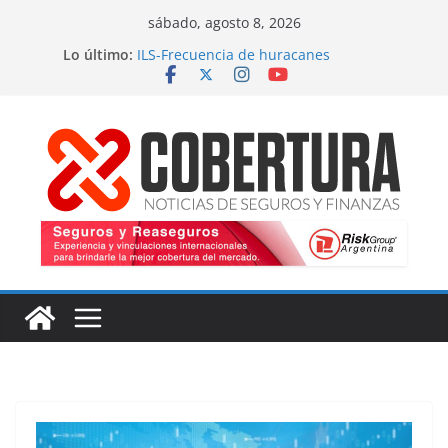
Saltar
sábado, agosto 8, 2026
al
Lo último:
ILS-Frecuencia de huracanes
contenido
Seguro marítimo-Presiones cruzadas
MS Amlin-Compromiso de capacidad
Respaldo a renovaciones
Fitch-Impulso a la innovación