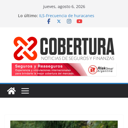
Saltar
jueves, agosto 6, 2026
al
Lo último:
ILS-Frecuencia de huracanes
contenido
Seguro marítimo-Presiones cruzadas
MS Amlin-Compromiso de capacidad
Respaldo a renovaciones
Fitch-Impulso a la innovación