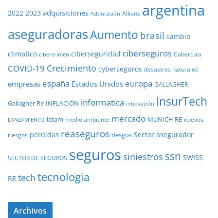
argentina
adquisiciones
2022
2023
Adquisición
Allianz
aseguradoras
Aumento
brasil
cambio
ciberseguros
ciberseguridad
climatico
Cobertura
cibercrimen
COVID-19
Crecimiento
cyberseguros
desastres naturales
europa
españa
empresas
Estados Unidos
GALLAGHER
InsurTech
informatica
Gallagher Re
INFLACIÓN
innovación
mercado
latam
MUNICH RE
medio ambiente
nuevos
LANZAMIENTO
reaseguros
pérdidas
Sector asegurador
riesgos
riesgos
seguros
ssn
siniestros
SWISS
SECTOR DE SEGUROS
tecnologia
tech
RE
Archivos