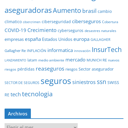
aseguradoras
Aumento
brasil
cambio
ciberseguros
ciberseguridad
climatico
Cobertura
cibercrimen
COVID-19
Crecimiento
cyberseguros
desastres naturales
europa
españa
empresas
Estados Unidos
GALLAGHER
InsurTech
informatica
Gallagher Re
INFLACIÓN
innovación
mercado
latam
MUNICH RE
medio ambiente
nuevos
LANZAMIENTO
reaseguros
pérdidas
Sector asegurador
riesgos
riesgos
seguros
ssn
siniestros
SWISS
SECTOR DE SEGUROS
tecnologia
tech
RE
Archivos
A