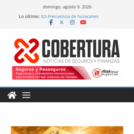
Saltar
domingo, agosto 9, 2026
al
Lo último:
ILS-Frecuencia de huracanes
contenido
Seguro marítimo-Presiones cruzadas
MS Amlin-Compromiso de capacidad
Respaldo a renovaciones
Fitch-Impulso a la innovación