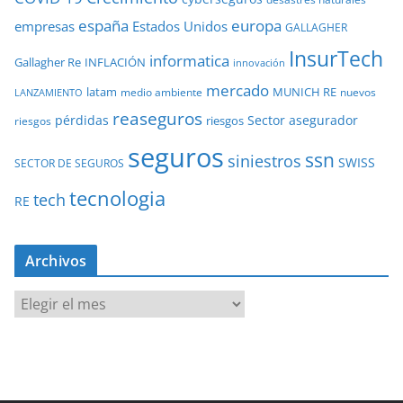
europa
españa
empresas
Estados Unidos
GALLAGHER
InsurTech
informatica
Gallagher Re
INFLACIÓN
innovación
mercado
latam
MUNICH RE
medio ambiente
nuevos
LANZAMIENTO
reaseguros
pérdidas
Sector asegurador
riesgos
riesgos
seguros
ssn
siniestros
SWISS
SECTOR DE SEGUROS
tecnologia
tech
RE
Archivos
A
r
c
h
i