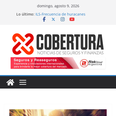
Saltar
domingo, agosto 9, 2026
al
Lo último:
ILS-Frecuencia de huracanes
contenido
Seguro marítimo-Presiones cruzadas
MS Amlin-Compromiso de capacidad
Respaldo a renovaciones
Fitch-Impulso a la innovación