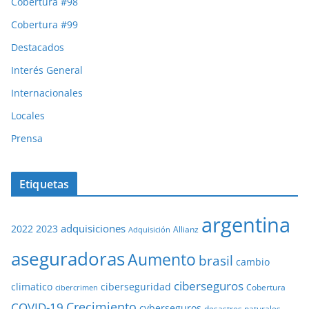
Cobertura #98
Cobertura #99
Destacados
Interés General
Internacionales
Locales
Prensa
Etiquetas
argentina
adquisiciones
2022
2023
Adquisición
Allianz
aseguradoras
Aumento
brasil
cambio
ciberseguros
ciberseguridad
climatico
Cobertura
cibercrimen
COVID-19
Crecimiento
cyberseguros
desastres naturales