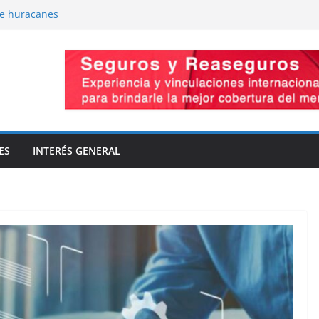
de huracanes
-Presiones cruzadas
omiso de capacidad
vaciones
la innovación
ES
INTERÉS GENERAL