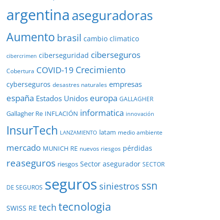
argentina
aseguradoras
Aumento
brasil
cambio climatico
ciberseguros
ciberseguridad
cibercrimen
COVID-19
Crecimiento
Cobertura
empresas
cyberseguros
desastres naturales
europa
españa
Estados Unidos
GALLAGHER
informatica
Gallagher Re
INFLACIÓN
innovación
InsurTech
latam
medio ambiente
LANZAMIENTO
mercado
pérdidas
MUNICH RE
nuevos riesgos
reaseguros
Sector asegurador
riesgos
SECTOR
seguros
ssn
siniestros
DE SEGUROS
tecnologia
tech
SWISS RE