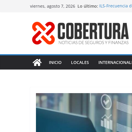
Saltar
Lo último:
ILS-Frecuencia 
viernes, agosto 7, 2026
al
Seguro marítimo
MS Amlin-Compr
contenido
Respaldo a reno
Fitch-Impulso a 
INICIO
LOCALES
INTERNACIONAL