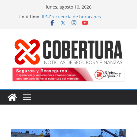
Saltar
lunes, agosto 10, 2026
al
Lo último:
ILS-Frecuencia de huracanes
contenido
Seguro marítimo-Presiones cruzadas
MS Amlin-Compromiso de capacidad
Respaldo a renovaciones
Fitch-Impulso a la innovación