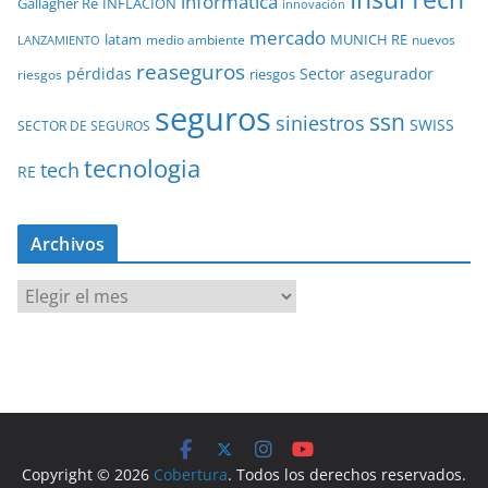
informatica
Gallagher Re
INFLACIÓN
innovación
mercado
latam
MUNICH RE
medio ambiente
nuevos
LANZAMIENTO
reaseguros
pérdidas
Sector asegurador
riesgos
riesgos
seguros
ssn
siniestros
SWISS
SECTOR DE SEGUROS
tecnologia
tech
RE
Archivos
A
r
c
h
i
v
o
Copyright © 2026
Cobertura
. Todos los derechos reservados.
s