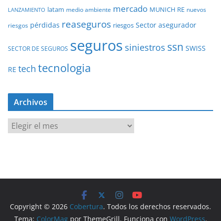
mercado
latam
MUNICH RE
medio ambiente
nuevos
LANZAMIENTO
reaseguros
pérdidas
Sector asegurador
riesgos
riesgos
seguros
ssn
siniestros
SWISS
SECTOR DE SEGUROS
tecnologia
tech
RE
Archivos
A
r
c
h
i
v
o
Copyright © 2026
Cobertura
. Todos los derechos reservados.
s
Tema:
ColorMag
por ThemeGrill. Funciona con
WordPress
.