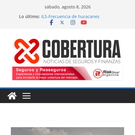
Saltar
sábado, agosto 8, 2026
al
Lo último:
ILS-Frecuencia de huracanes
contenido
Seguro marítimo-Presiones cruzadas
MS Amlin-Compromiso de capacidad
Respaldo a renovaciones
Fitch-Impulso a la innovación