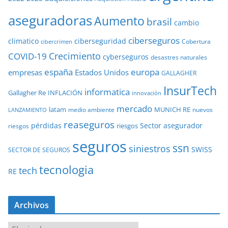
aseguradoras
Aumento
brasil
cambio
ciberseguros
ciberseguridad
climatico
Cobertura
cibercrimen
COVID-19
Crecimiento
cyberseguros
desastres naturales
europa
españa
empresas
Estados Unidos
GALLAGHER
InsurTech
informatica
Gallagher Re
INFLACIÓN
innovación
mercado
latam
MUNICH RE
medio ambiente
nuevos
LANZAMIENTO
reaseguros
pérdidas
Sector asegurador
riesgos
riesgos
seguros
ssn
siniestros
SWISS
SECTOR DE SEGUROS
tecnologia
tech
RE
Archivos
A