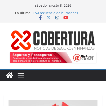
Saltar
sábado, agosto 8, 2026
al
Lo último:
ILS-Frecuencia de huracanes
contenido
Seguro marítimo-Presiones cruzadas
MS Amlin-Compromiso de capacidad
Respaldo a renovaciones
Fitch-Impulso a la innovación