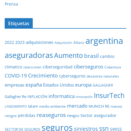
Prensa
Etiquetas
argentina
adquisiciones
2022
2023
Adquisición
Allianz
aseguradoras
Aumento
brasil
cambio
ciberseguros
ciberseguridad
climatico
Cobertura
cibercrimen
COVID-19
Crecimiento
cyberseguros
desastres naturales
europa
españa
empresas
Estados Unidos
GALLAGHER
InsurTech
informatica
Gallagher Re
INFLACIÓN
innovación
mercado
latam
MUNICH RE
medio ambiente
nuevos
LANZAMIENTO
reaseguros
pérdidas
Sector asegurador
riesgos
riesgos
seguros
ssn
siniestros
SWISS
SECTOR DE SEGUROS