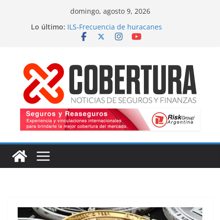
Saltar
domingo, agosto 9, 2026
al
Lo último:
ILS-Frecuencia de huracanes
contenido
Seguro marítimo-Presiones cruzadas
MS Amlin-Compromiso de capacidad
Respaldo a renovaciones
Fitch-Impulso a la innovación