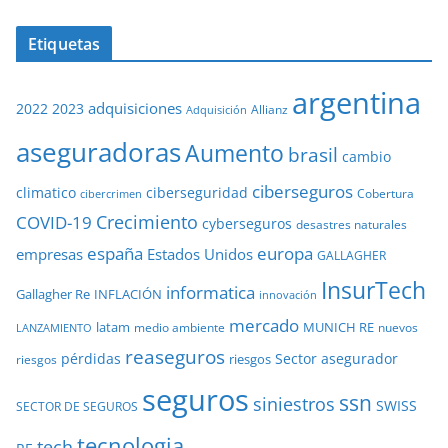
Etiquetas
argentina
adquisiciones
2022
2023
Adquisición
Allianz
aseguradoras
Aumento
brasil
cambio
ciberseguros
ciberseguridad
climatico
Cobertura
cibercrimen
COVID-19
Crecimiento
cyberseguros
desastres naturales
europa
españa
empresas
Estados Unidos
GALLAGHER
InsurTech
informatica
Gallagher Re
INFLACIÓN
innovación
mercado
latam
MUNICH RE
medio ambiente
nuevos
LANZAMIENTO
reaseguros
pérdidas
Sector asegurador
riesgos
riesgos
seguros
ssn
siniestros
SWISS
SECTOR DE SEGUROS
tecnologia
tech