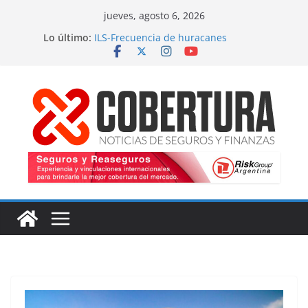
Saltar
jueves, agosto 6, 2026
al
Lo último:
ILS-Frecuencia de huracanes
contenido
Seguro marítimo-Presiones cruzadas
MS Amlin-Compromiso de capacidad
Respaldo a renovaciones
Fitch-Impulso a la innovación