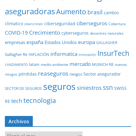
aseguradoras
Aumento
brasil
cambio
ciberseguros
ciberseguridad
climatico
Cobertura
cibercrimen
COVID-19
Crecimiento
cyberseguros
desastres naturales
europa
españa
empresas
Estados Unidos
GALLAGHER
InsurTech
informatica
Gallagher Re
INFLACIÓN
innovación
mercado
latam
MUNICH RE
medio ambiente
nuevos
LANZAMIENTO
reaseguros
pérdidas
Sector asegurador
riesgos
riesgos
seguros
ssn
siniestros
SWISS
SECTOR DE SEGUROS
tecnologia
tech
RE
Archivos
A