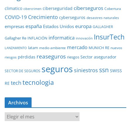
ciberseguros
ciberseguridad
climatico
Cobertura
cibercrimen
COVID-19
Crecimiento
cyberseguros
desastres naturales
europa
españa
empresas
Estados Unidos
GALLAGHER
InsurTech
informatica
Gallagher Re
INFLACIÓN
innovación
mercado
latam
MUNICH RE
medio ambiente
nuevos
LANZAMIENTO
reaseguros
pérdidas
Sector asegurador
riesgos
riesgos
seguros
ssn
siniestros
SWISS
SECTOR DE SEGUROS
tecnologia
tech
RE
Archivos
A
r
c