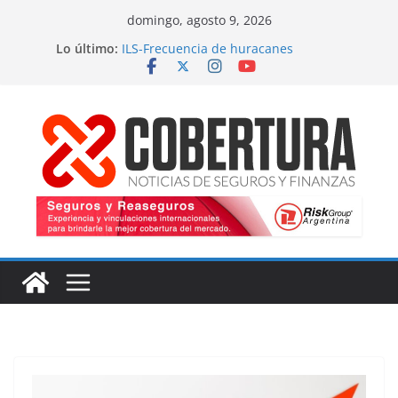
Saltar
domingo, agosto 9, 2026
al
Lo último:
ILS-Frecuencia de huracanes
contenido
Seguro marítimo-Presiones cruzadas
MS Amlin-Compromiso de capacidad
Respaldo a renovaciones
Fitch-Impulso a la innovación