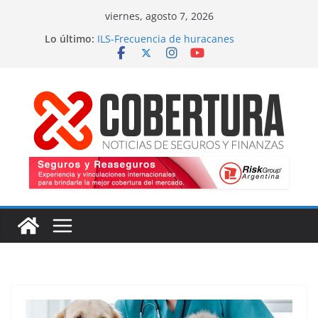
Saltar
viernes, agosto 7, 2026
al
Lo último:
ILS-Frecuencia de huracanes
contenido
Seguro marítimo-Presiones cruzadas
MS Amlin-Compromiso de capacidad
Respaldo a renovaciones
Fitch-Impulso a la innovación