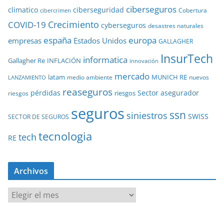
ciberseguros
ciberseguridad
climatico
Cobertura
cibercrimen
COVID-19
Crecimiento
cyberseguros
desastres naturales
europa
españa
empresas
Estados Unidos
GALLAGHER
InsurTech
informatica
Gallagher Re
INFLACIÓN
innovación
mercado
latam
MUNICH RE
medio ambiente
nuevos
LANZAMIENTO
reaseguros
pérdidas
Sector asegurador
riesgos
riesgos
seguros
ssn
siniestros
SWISS
SECTOR DE SEGUROS
tecnologia
tech
RE
Archivos
A
r
c