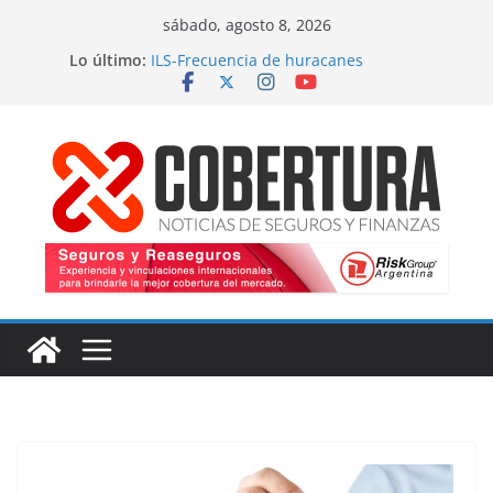
Saltar
sábado, agosto 8, 2026
al
Lo último:
ILS-Frecuencia de huracanes
contenido
Seguro marítimo-Presiones cruzadas
MS Amlin-Compromiso de capacidad
Respaldo a renovaciones
Fitch-Impulso a la innovación