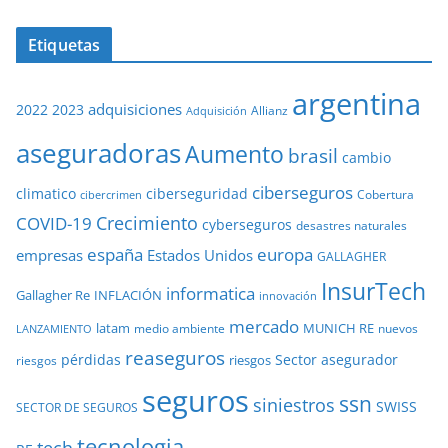
Etiquetas
argentina
adquisiciones
2022
2023
Adquisición
Allianz
aseguradoras
Aumento
brasil
cambio
ciberseguros
ciberseguridad
climatico
Cobertura
cibercrimen
COVID-19
Crecimiento
cyberseguros
desastres naturales
europa
españa
empresas
Estados Unidos
GALLAGHER
InsurTech
informatica
Gallagher Re
INFLACIÓN
innovación
mercado
latam
MUNICH RE
medio ambiente
nuevos
LANZAMIENTO
reaseguros
pérdidas
Sector asegurador
riesgos
riesgos
seguros
ssn
siniestros
SWISS
SECTOR DE SEGUROS
tecnologia