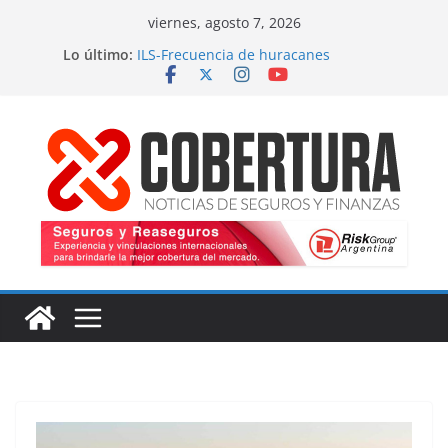
Saltar
viernes, agosto 7, 2026
al
Lo último:
ILS-Frecuencia de huracanes
contenido
Seguro marítimo-Presiones cruzadas
MS Amlin-Compromiso de capacidad
Respaldo a renovaciones
Fitch-Impulso a la innovación