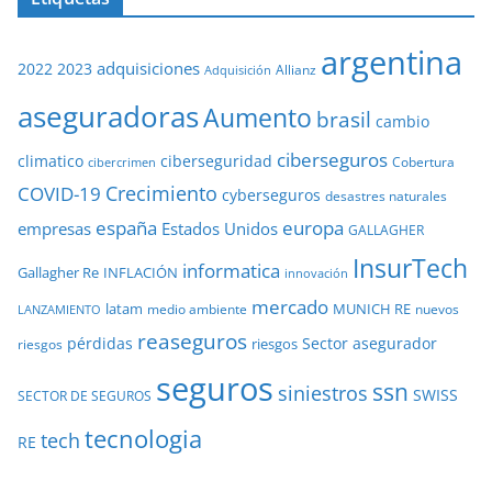
argentina
adquisiciones
2022
2023
Adquisición
Allianz
aseguradoras
Aumento
brasil
cambio
ciberseguros
ciberseguridad
climatico
Cobertura
cibercrimen
COVID-19
Crecimiento
cyberseguros
desastres naturales
europa
españa
empresas
Estados Unidos
GALLAGHER
InsurTech
informatica
Gallagher Re
INFLACIÓN
innovación
mercado
latam
MUNICH RE
medio ambiente
nuevos
LANZAMIENTO
reaseguros
pérdidas
Sector asegurador
riesgos
riesgos
seguros
ssn
siniestros
SWISS
SECTOR DE SEGUROS
tecnologia
tech
RE