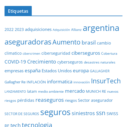
Etiquetas
argentina
adquisiciones
2022
2023
Adquisición
Allianz
aseguradoras
Aumento
brasil
cambio
ciberseguros
ciberseguridad
climatico
Cobertura
cibercrimen
COVID-19
Crecimiento
cyberseguros
desastres naturales
europa
españa
empresas
Estados Unidos
GALLAGHER
InsurTech
informatica
Gallagher Re
INFLACIÓN
innovación
mercado
latam
MUNICH RE
medio ambiente
nuevos
LANZAMIENTO
reaseguros
pérdidas
Sector asegurador
riesgos
riesgos
seguros
ssn
siniestros
SWISS
SECTOR DE SEGUROS
tecnologia
tech
RE