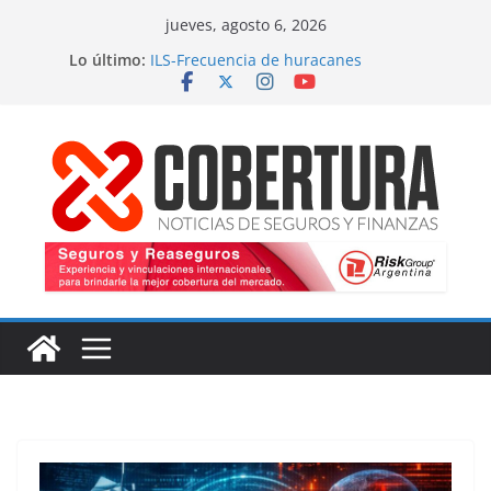
Saltar
jueves, agosto 6, 2026
al
Lo último:
ILS-Frecuencia de huracanes
contenido
Seguro marítimo-Presiones cruzadas
MS Amlin-Compromiso de capacidad
Respaldo a renovaciones
Fitch-Impulso a la innovación